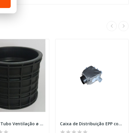
União de Tubo Ventilação ø 75 (Borracha)
Caixa de Distribuição EPP com reguladores...