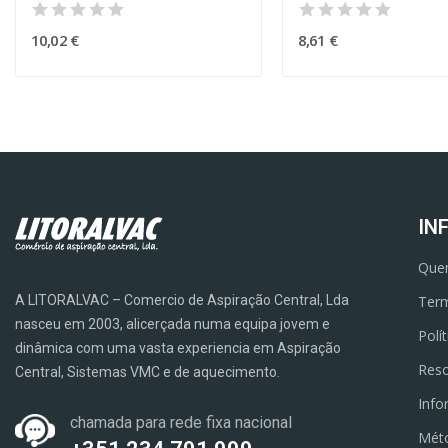
10,02 €
8,61 €
IN
Que
A LITORALVAC – Comercio de Aspiração Central, Lda
Term
nasceu em 2003, alicerçada numa equipa jovem e
Polí
dinâmica com uma vasta experiencia em Aspiração
Reso
Central, Sistemas VMC e de aquecimento.
Info
chamada para rede fixa nacional
Mét