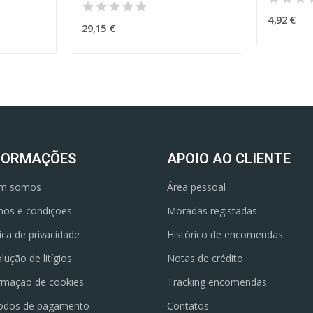
4,92 €
29,15 €
FORMAÇÕES
APOIO AO CLIENTE
m somos
Área pessoal
os e condições
Moradas registadas
tica de privacidade
Histórico de encomendas
lução de litígios
Notas de crédito
rmação de cookies
Tracking encomendas
odos de pagamento
Contatos