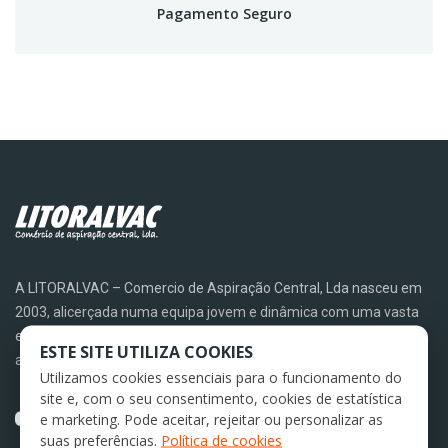
Pagamento Seguro
A LITORALVAC – Comercio de Aspiração Central, Lda nasceu em
2003, alicerçada numa equipa jovem e dinâmica com uma vasta
experiencia em Aspiração Central, Sistemas VMC e de
ESTE SITE UTILIZA COOKIES
aquecimento.
Utilizamos cookies essenciais para o funcionamento do
site e, com o seu consentimento, cookies de estatística
chamada para rede fixa nacional
e marketing. Pode aceitar, rejeitar ou personalizar as
+351 234 791 999
suas preferências.
Política de cookies