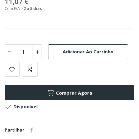
11,07 €
Com IVA
2 a 5 dias
Adicionar Ao Carrinho
Comprar Agora

Disponível
Partilhar