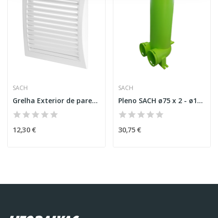
SACH
SACH
Grelha Exterior de parede Extração e Insuflação...
Pleno SACH ø75 x 2 - ø125 (39cm de altura)
12,30 €
30,75 €