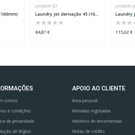
LAUNDRY JET
LAUNDRY J
 (160mm)
Laundry Jet derivação 45 (160mm)
84,87 €
115,62 €
FORMAÇÕES
APOIO AO CLIENTE
m somos
Área pessoal
os e condições
Moradas registadas
tica de privacidade
Histórico de encomendas
lução de litígios
Notas de crédito