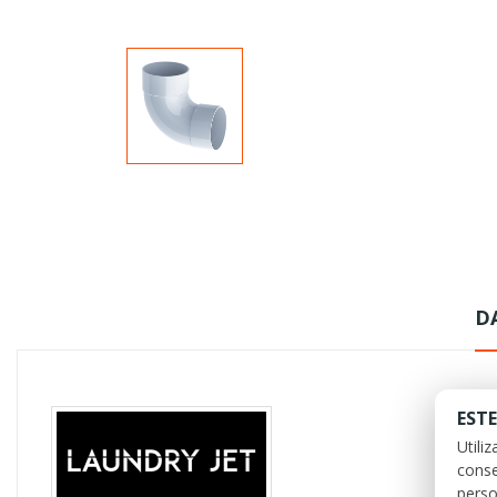
D
ESTE
Utili
conse
perso