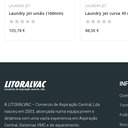
LAUNDRY JET
LAUNDRY JET
Laundry Jet união (160mm)
Laundry Jet curva 45
105,78 €
88,56 €
IN
Que
A LITORALVAC – Comercio de Aspiração Central, Lda
Term
nasceu em 2003, alicerçada numa equipa jovem e
Polí
dinâmica com uma vasta experiencia em Aspiração
Reso
Central, Sistemas VMC e de aquecimento.