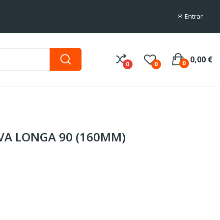
Entrar
0,00 €
0
0
0
VA LONGA 90 (160MM)