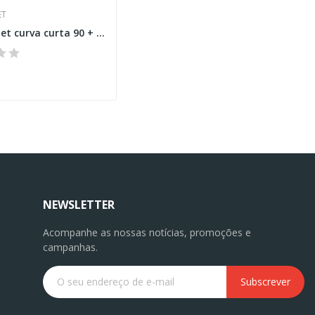
ET
Laundry Jet curva curta 90 + ligador para porta
NEWSLETTER
Acompanhe as nossas notícias, promoções e
campanhas.
Subscrever