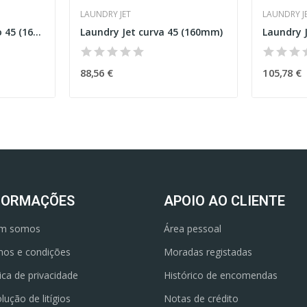
LAUNDRY JET
LAUNDRY J
Laundry Jet derivação 45 (160mm)
Laundry Jet curva 45 (160mm)
Laundry 
88,56 €
105,78 €
FORMAÇÕES
APOIO AO CLIENTE
m somos
Área pessoal
os e condições
Moradas registadas
tica de privacidade
Histórico de encomendas
lução de litígios
Notas de crédito