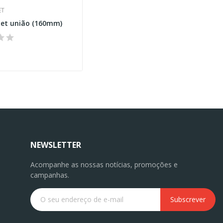
ET
Jet união (160mm)
NEWSLETTER
Acompanhe as nossas notícias, promoções e
campanhas.
Subscrever