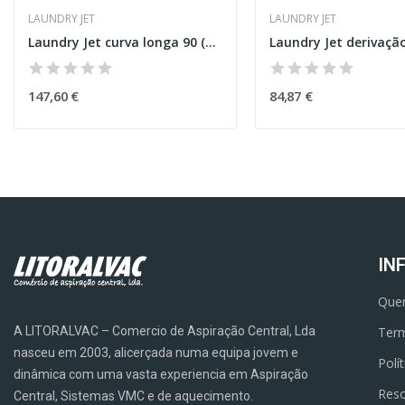
LAUNDRY JET
LAUNDRY JET
Laundry Jet curva longa 90 (160mm)
147,60 €
84,87 €
IN
Que
A LITORALVAC – Comercio de Aspiração Central, Lda
Term
nasceu em 2003, alicerçada numa equipa jovem e
Polí
dinâmica com uma vasta experiencia em Aspiração
Reso
Central, Sistemas VMC e de aquecimento.