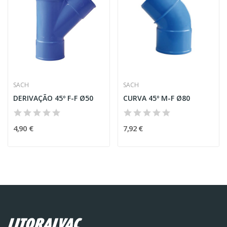
SACH
SACH
DERIVAÇÃO 45º F-F Ø50
CURVA 45º M-F Ø80
4,90 €
7,92 €