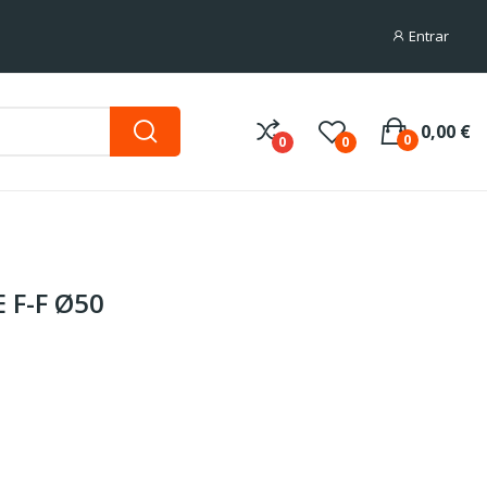
Entrar
0,00 €
0
0
0
 F-F Ø50