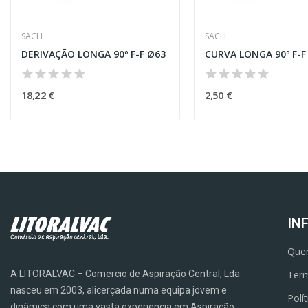
SACH
SACH
DERIVAÇÃO LONGA 90º F-F Ø63
CURVA LONGA 90º F-F
18,22 €
2,50 €
IN
Que
A LITORALVAC – Comercio de Aspiração Central, Lda
Term
nasceu em 2003, alicerçada numa equipa jovem e
Polí
dinâmica com uma vasta experiencia em Aspiração