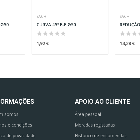
SACH
SACH
 Ø50
CURVA 45º F-F Ø50
REDUÇÃO
1,92 €
13,28 €
FORMAÇÕES
APOIO AO CLIENTE
m somos
Área pessoal
os e condições
Moradas registadas
tica de privacidade
Histórico de encomendas