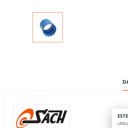
D
ESTE
Utili