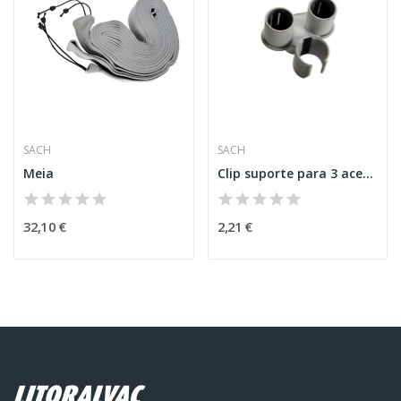
SACH
SACH
Meia
Clip suporte para 3 acessórios 35 mm
32,10 €
2,21 €