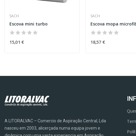
SACH
SACH
Escova mini turbo
Escova mopa microfi
15,01 €
18,57 €
IN
Que
A LITORALVAC – Comercio de Aspiração Central, Lda
Term
nasceu em 2003, alicerçada numa equipa jovem e
Polí
dinâmica com uma vasta experiencia em Aspiração