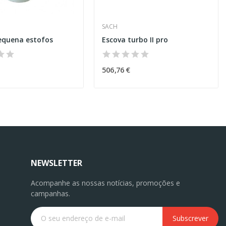
SACH
equena estofos
Escova turbo II pro
506,76 €
NEWSLETTER
Acompanhe as nossas notícias, promoções e
campanhas.
Subscrever