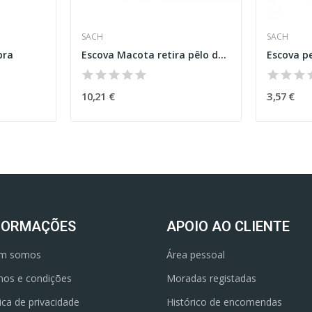
SACH
SACH
bra
Escova Macota retira pêlo de animais
Escova p
10,21 €
3,57 €
FORMAÇÕES
APOIO AO CLIENTE
m somos
Área pessoal
os e condições
Moradas registadas
tica de privacidade
Histórico de encomendas