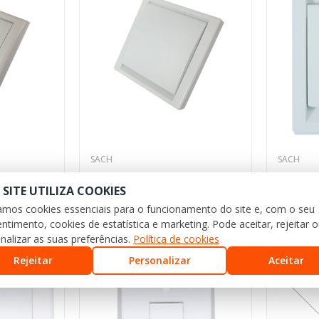
SACH
SACH
SE
Tomadas série STYLE
Tomadas
 SITE UTILIZA COOKIES
zamos cookies essenciais para o funcionamento do site e, com o seu
9,59 €
6,09 €
ntimento, cookies de estatística e marketing. Pode aceitar, rejeitar 
nalizar as suas preferências.
Política de cookies
Rejeitar
Personalizar
Aceitar