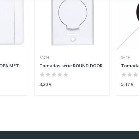
SACH
SACH
Tomadas série EUROPA METAL
Tomadas série ROUND DOOR
Tomadas
3,20 €
5,47 €