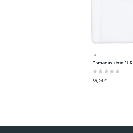
SACH
39,24 €