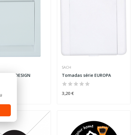
SACH
 série DESIGN
Tomadas série EUROPA
3,20 €
ou