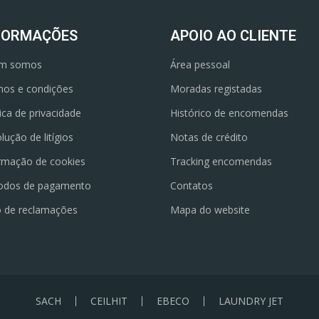
FORMAÇÕES
APOIO AO CLIENTE
m somos
Área pessoal
os e condições
Moradas registadas
tica de privacidade
Histórico de encomendas
lução de litígios
Notas de crédito
rmação de cookies
Tracking encomendas
odos de pagamento
Contatos
o de reclamações
Mapa do website
SACH
CEILHIT
EBECO
LAUNDRY JET