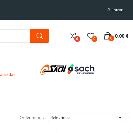
Entrar
0,00 €
0
0
0
omadas

Relevância
Ordenar por: