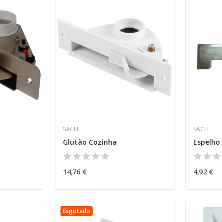
SACH
SACH
Glutão Cozinha
14,76 €
4,92 €
Esgotado