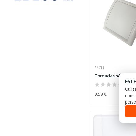
SACH
Tomadas série ELIP
ESTE
Utili
9,59 €
conse
perso