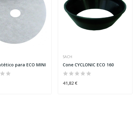
SACH
intético para ECO MINI
Cone CYCLONIC ECO 160
41,82 €