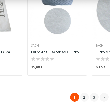
SACH
SACH
NTEGRA
Filtro Anti Bactérias + Filtro motor
Filtro s
19,68 €
6,15 €
1
2
3
