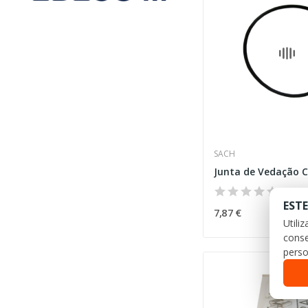
SACH
ESTE
7,87 €
Utili
conse
perso