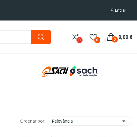
Entrar
0,00 €
0
0
0

Relevância
Ordenar por: