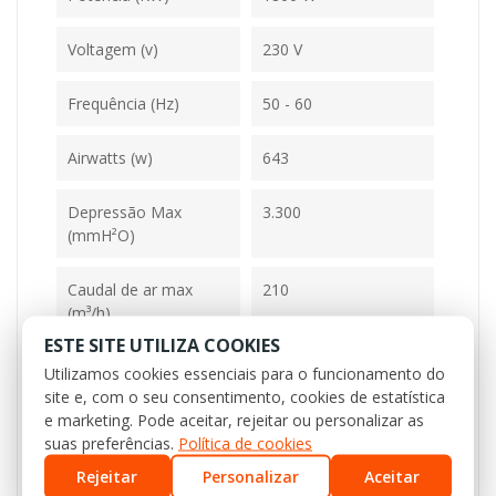
Voltagem (v)
230 V
Frequência (Hz)
50 - 60
Airwatts (w)
643
Depressão Max
3.300
(mmH²O)
Caudal de ar max
210
(m³/h)
ESTE SITE UTILIZA COOKIES
Sistema de filtragem
HEPA-PRO_TECTA
Utilizamos cookies essenciais para o funcionamento do
site e, com o seu consentimento, cookies de estatística
e marketing. Pode aceitar, rejeitar ou personalizar as
Capacidade do balde
28
suas preferências.
Política de cookies
(L)
Rejeitar
Personalizar
Aceitar