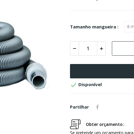
Tamanho mangueira :

Disponível
Partilhar
Obter orçamento
Se pretende um orçamento para