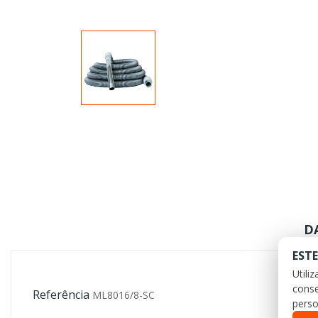
D
ESTE
Utili
conse
Referência
ML8016/8-SC
perso