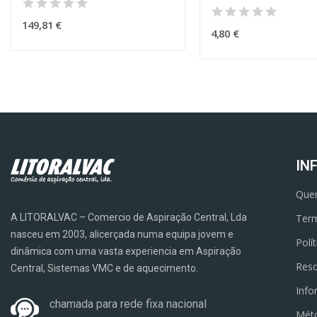
149,81 €
4,80 €
IN
Que
A LITORALVAC – Comercio de Aspiração Central, Lda
Term
nasceu em 2003, alicerçada numa equipa jovem e
Polí
dinâmica com uma vasta experiencia em Aspiração
Reso
Central, Sistemas VMC e de aquecimento.
Info
chamada para rede fixa nacional
Mét