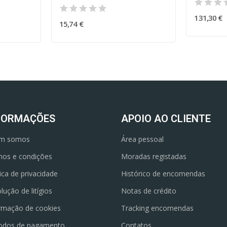
131,30 €
15,74 €
FORMAÇÕES
APOIO AO CLIENTE
m somos
Área pessoal
os e condições
Moradas registadas
tica de privacidade
Histórico de encomendas
lução de litígios
Notas de crédito
rmação de cookies
Tracking encomendas
odos de pagamento
Contatos